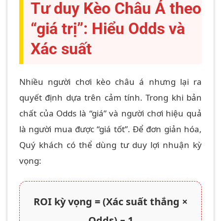
Tư duy Kèo Châu Á theo
“giá trị”: Hiểu Odds và
Xác suất
Nhiều người chơi kèo châu á nhưng lại ra
quyết định dựa trên cảm tính. Trong khi bản
chất của Odds là “giá” và người chơi hiệu quả
là người mua được “giá tốt”. Để đơn giản hóa,
Quý khách có thể dùng tư duy lợi nhuận kỳ
vọng:
ROI kỳ vọng = (Xác suất thắng ×
Odds) − 1