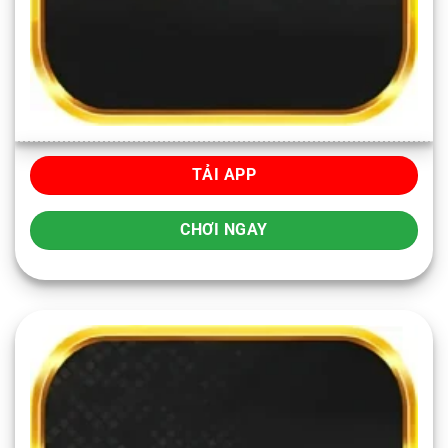
TẢI APP
CHƠI NGAY