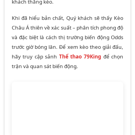
khách thắng kèo.
Khi đã hiểu bản chất, Quý khách sẽ thấy Kèo
Châu Á thiên về xác suất – phân tích phong độ
và đặc biệt là cách thị trường biến động Odds
trước giờ bóng lăn. Để xem kèo theo giải đấu,
hãy truy cập sảnh
Thể thao 79King
để chọn
trận và quan sát biến động.