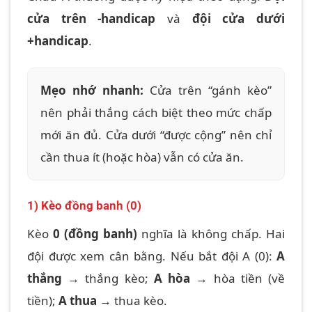
cửa trên -handicap
và
đội cửa dưới
+handicap
.
Mẹo nhớ nhanh:
Cửa trên “gánh kèo”
nên phải thắng cách biệt theo mức chấp
mới ăn đủ. Cửa dưới “được cộng” nên chỉ
cần thua ít (hoặc hòa) vẫn có cửa ăn.
1) Kèo đồng banh (0)
Kèo
0 (đồng banh)
nghĩa là không chấp. Hai
đội được xem cân bằng. Nếu bắt đội A (0):
A
thắng
→ thắng kèo;
A hòa
→ hòa tiền (về
tiền);
A thua
→ thua kèo.