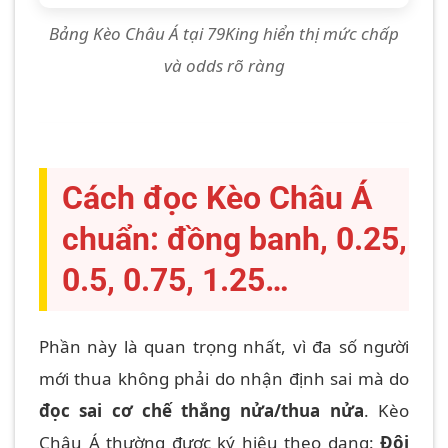
Bảng Kèo Châu Á tại 79King hiển thị mức chấp
và odds rõ ràng
Cách đọc Kèo Châu Á
chuẩn: đồng banh, 0.25,
0.5, 0.75, 1.25…
Phần này là quan trọng nhất, vì đa số người
mới thua không phải do nhận định sai mà do
đọc sai cơ chế thắng nửa/thua nửa
. Kèo
Châu Á thường được ký hiệu theo dạng:
Đội