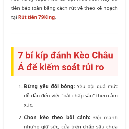
tiên bảo toàn bằng cách rút về theo kế hoạch
tại
Rút tiền 79King
.
7 bí kíp đánh Kèo Châu
Á để kiểm soát rủi ro
Đừng yêu đội bóng:
Yêu đội quá mức
dễ dẫn đến việc “bắt chấp sâu” theo cảm
xúc.
Chọn kèo theo bối cảnh:
Đội mạnh
nhưng giữ sức, cửa trên chấp sâu chưa