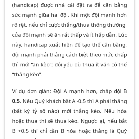
(handicap) được nhà cái đặt ra để cân bằng
sức mạnh giữa hai đội. Khi một đội mạnh hơn
rõ rệt, nếu chỉ cược thắng/thua thông thường,
cửa đội mạnh sẽ ăn rất thấp và ít hấp dẫn. Lúc
này, handicap xuất hiện để tạo thế cân bằng:
đội mạnh phải thắng cách biệt theo mức chấp
thì mới “ăn kèo”; đội yếu dù thua ít vẫn có thể
“thắng kèo”.
Ví dụ đơn giản: Đội A mạnh hơn, chấp đội B
0.5
. Nếu Quý khách bắt A -0.5 thì A phải thắng
(bất kỳ tỷ số nào) mới thắng kèo. Nếu hòa
hoặc thua thì sẽ thua kèo. Ngược lại, nếu bắt
B +0.5 thì chỉ cần B hòa hoặc thắng là Quý