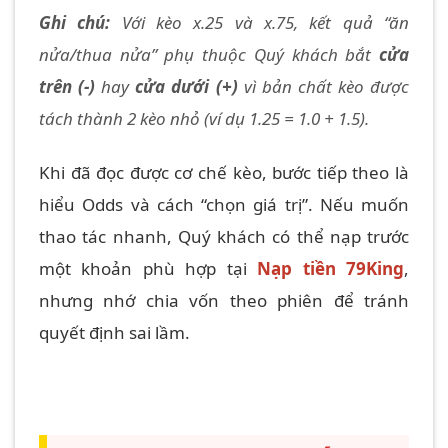
Ghi chú:
Với kèo x.25 và x.75, kết quả “ăn
nửa/thua nửa” phụ thuộc Quý khách bắt
cửa
trên (-)
hay
cửa dưới (+)
vì bản chất kèo được
tách thành 2 kèo nhỏ (ví dụ 1.25 = 1.0 + 1.5).
Khi đã đọc được cơ chế kèo, bước tiếp theo là
hiểu Odds và cách “chọn giá trị”. Nếu muốn
thao tác nhanh, Quý khách có thể nạp trước
một khoản phù hợp tại
Nạp tiền 79King
,
nhưng nhớ chia vốn theo phiên để tránh
quyết định sai lầm.