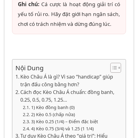
Ghi chú:
Cá cược là hoạt động giải trí có
yếu tố rủi ro. Hãy đặt giới hạn ngân sách,
chơi có trách nhiệm và dừng đúng lúc.
Nội Dung
Kèo Châu Á là gì? Vì sao “handicap” giúp
trận đấu công bằng hơn?
Cách đọc Kèo Châu Á chuẩn: đồng banh,
0.25, 0.5, 0.75, 1.25…
1) Kèo đồng banh (0)
2) Kèo 0.5 (chấp nửa)
3) Kèo 0.25 (1/4) – Điểm đặc biệt
4) Kèo 0.75 (3/4) và 1.25 (1 1/4)
Tư duy Kèo Châu Á theo “giá trị”: Hiểu