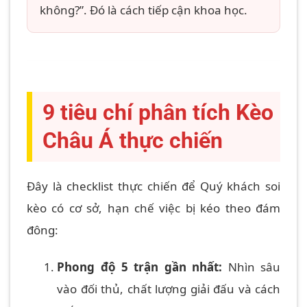
không?”. Đó là cách tiếp cận khoa học.
9 tiêu chí phân tích Kèo
Châu Á thực chiến
Đây là checklist thực chiến để Quý khách soi
kèo có cơ sở, hạn chế việc bị kéo theo đám
đông:
Phong độ 5 trận gần nhất:
Nhìn sâu
vào đối thủ, chất lượng giải đấu và cách