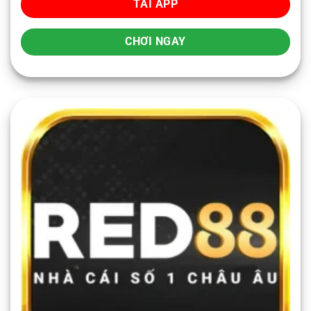
TẢI APP
CHƠI NGAY