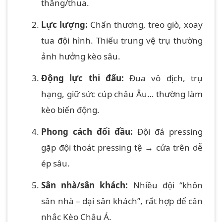
thắng/thua.
Lực lượng:
Chấn thương, treo giò, xoay
tua đội hình. Thiếu trung vệ trụ thường
ảnh hưởng kèo sâu.
Động lực thi đấu:
Đua vô địch, trụ
hạng, giữ sức cúp châu Âu… thường làm
kèo biến động.
Phong cách đối đầu:
Đội đá pressing
gặp đội thoát pressing tệ → cửa trên dễ
ép sâu.
Sân nhà/sân khách:
Nhiều đội “khôn
sân nhà – dại sân khách”, rất hợp để cân
nhắc Kèo Châu Á.