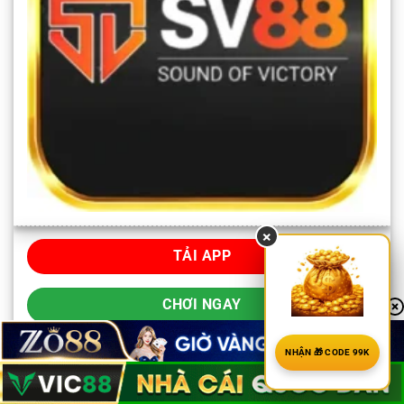
×
TẢI APP
CHƠI NGAY
NHẬN 🎁 CODE 99K