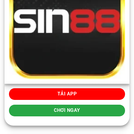
TẢI APP
CHƠI NGAY