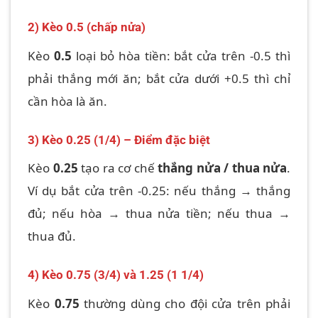
2) Kèo 0.5 (chấp nửa)
Kèo
0.5
loại bỏ hòa tiền: bắt cửa trên -0.5 thì
phải thắng mới ăn; bắt cửa dưới +0.5 thì chỉ
cần hòa là ăn.
3) Kèo 0.25 (1/4) – Điểm đặc biệt
Kèo
0.25
tạo ra cơ chế
thắng nửa / thua nửa
.
Ví dụ bắt cửa trên -0.25: nếu thắng → thắng
đủ; nếu hòa → thua nửa tiền; nếu thua →
thua đủ.
4) Kèo 0.75 (3/4) và 1.25 (1 1/4)
Kèo
0.75
thường dùng cho đội cửa trên phải