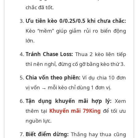
chắc đã tốt.
Ưu tiên kèo 0/0.25/0.5 khi chưa chắc:
Kèo “mềm” giúp giảm rủi ro biến động
lớn.
Tránh Chase Loss:
Thua 2 kèo liên tiếp
thì nên nghỉ, đừng cố gỡ bằng kèo thứ 3.
Chia vốn theo phiên:
Ví dụ chia 10 đơn
vị vốn → mỗi kèo chỉ dùng 1 đơn vị.
Tận dụng khuyến mãi hợp lý:
Xem
thêm tại
Khuyến mãi 79King
để tối ưu
nguồn lực.
Biết điểm dừng:
Thắng hay thua cũng