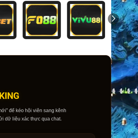
9KING
mới” để kéo hội viên sang kênh
i dữ liệu xác thực qua chat.