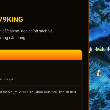
79KING
n cá/casino, đọc chính sách và
trang cần dùng.
ài, đá gà
theo cụm, Auto Fire, khóa mục tiêu, lịch sử tiêu