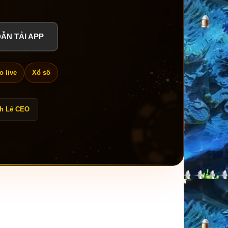
ẪN TẢI APP
o live
Xổ số
h Lê CEO