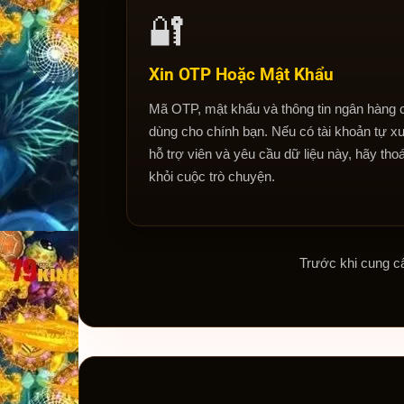
🔐
Xin OTP Hoặc Mật Khẩu
Mã OTP, mật khẩu và thông tin ngân hàng c
dùng cho chính bạn. Nếu có tài khoản tự x
hỗ trợ viên và yêu cầu dữ liệu này, hãy thoá
khỏi cuộc trò chuyện.
Trước khi cung c