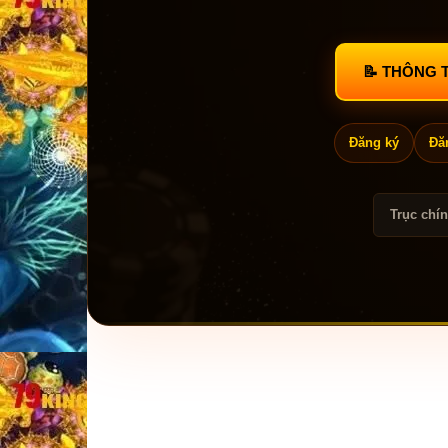
📝 THÔNG 
Đăng ký
Đă
Trục chín