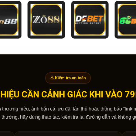
⚠️ Kiểm tra an toàn
HIỆU CẦN CẢNH GIÁC KHI VÀO 7
 thương hiệu, ảnh bắn cá, ưu đãi tân thủ hoặc thông báo “link 
c thường, hãy dừng thao tác, kiểm tra lại đường dẫn và không gử