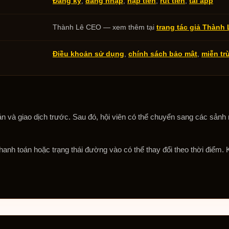
Đăng ký
,
đăng nhập
,
nạp tiền
,
rút tiền
,
tải app
Thành Lê CEO — xem thêm tại
trang tác giả Thành
Điều khoản sử dụng
,
chính sách bảo mật
,
miễn tr
ản và giao dịch trước. Sau đó, hội viên có thể chuyển sang các sản
nh toán hoặc trạng thái đường vào có thể thay đổi theo thời điểm. Khi 