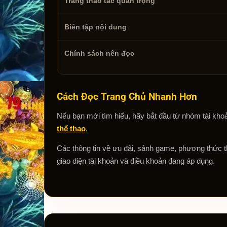
Trang thao tác quan trọng
Biên tập nội dung
Chính sách nên đọc
Cách Đọc Trang Chủ Nhanh Hơn
Nếu bạn mới tìm hiểu, hãy bắt đầu từ nhóm tài kho
thể thao
.
Các thông tin về ưu đãi, sảnh game, phương thức tha
giao diện tài khoản và điều khoản đang áp dụng.