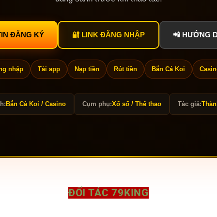
TIN ĐĂNG KÝ
🔐 LINK ĐĂNG NHẬP
📲 HƯỚNG D
ng nhập
Tải app
Nạp tiền
Rút tiền
Bắn Cá Koi
Casin
h:
Bắn Cá Koi / Casino
Cụm phụ:
Xổ số / Thể thao
Tác giả:
Thàn
ĐỐI TÁC 79KING