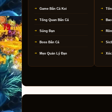
Game Bắn Cá Koi
Tổn
Tổng Quan Bắn Cá
Bac
Súng Đạn
Rồn
Boss Bắn Cá
Sic
Mẹo Quản Lý Đạn
Xóc